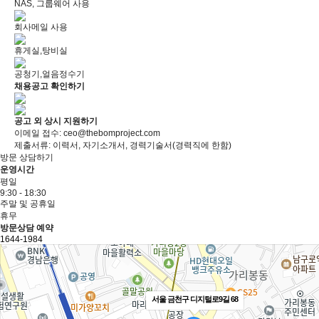
NAS, 그룹웨어 사용
회사메일 사용
휴게실,탕비실
공청기,얼음정수기
채용공고 확인하기
공고 외 상시 지원하기
이메일 접수: ceo@thebomproject.com
제출서류: 이력서, 자기소개서, 경력기술서(경력직에 한함)
방문 상담하기
운영시간
평일
9:30 - 18:30
주말 및 공휴일
휴무
방문상담 예약
1644-1984
서울 금천구 디지털로9길 68