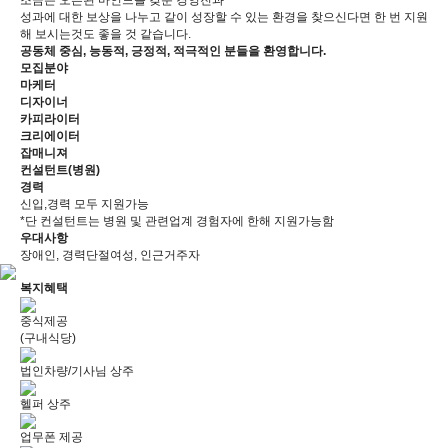
조금은 오픈된 마인드를 갖춘 경영진과
성과에 대한 보상을 나누고 같이 성장할 수 있는 환경을 찾으신다면 한 번 지원
해 보시는것도 좋을 것 같습니다.
공동체 중심, 능동적, 긍정적, 적극적인 분들을 환영합니다.
모집분야
마케터
디자이너
카피라이터
크리에이터
잡매니져
컨설턴트(병원)
경력
신입,경력 모두 지원가능
*단 컨설턴트는 병원 및 관련업계 경험자에 한해 지원가능함
우대사항
장애인, 경력단절여성, 인근거주자
복지혜택
중식제공
(구내식당)
법인차량/기사님 상주
헬퍼 상주
업무폰 제공