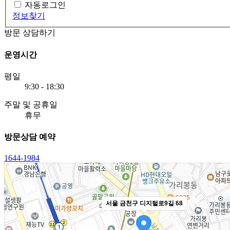
자동로그인
정보찾기
방문 상담하기
운영시간
평일
9:30 - 18:30
주말 및 공휴일
휴무
방문상담 예약
1644-1984
서울 금천구 디지털로9길 68