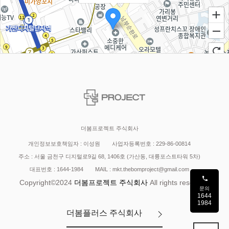
더봄프로젝트 주식회사
개인정보보호책임자 : 이성원
사업자등록번호 : 229-86-00814
주소 : 서울 금천구 디지털로9길 68, 1406호 (가산동, 대륭포스트타워 5차)
100m
대표번호 : 1644-1984
MAIL : mkt.thebomproject@gmail.com
Copyright©2024
더봄프로젝트 주식회사
All rights reserved.
문의
1644
1984
더봄플러스 주식회사